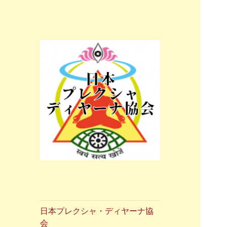
Preksha Dhyana Association of
日本プレクシャ・
Japan
ディヤーナ協会
日本プレクシャ・ディヤーナ協
会