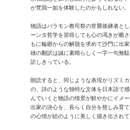
が梵我一如を体験したのかもしれない。
物語はバラモン教司祭の世襲後継者とし
ーンタ哲学を習得しても心の渇きが癒さ
もに輪廻からの解脱を求めて沙門に出家
雄の翻訳は誠に素晴らしく一字一句無駄
訳しきっている。
朗読すると、同じような表現がリズミカ
の、詩のような独特な文体を日本語で感
んでいくと物語の情景が鮮やかにイメー
出家の決心を、長らく自分を慈しみ育て
の心情が絵のように美しく描き出されて