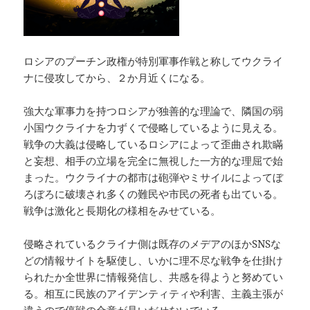
ロシアのプーチン政権が特別軍事作戦と称してウクライ
ナに侵攻してから、２か月近くになる。
強大な軍事力を持つロシアが独善的な理論で、隣国の弱
小国ウクライナを力ずくで侵略しているように見える。
戦争の大義は侵略しているロシアによって歪曲され欺瞞
と妄想、相手の立場を完全に無視した一方的な理屈で始
まった。ウクライナの都市は砲弾やミサイルによってぼ
ろぼろに破壊され多くの難民や市民の死者も出ている。
戦争は激化と長期化の様相をみせている。
侵略されているクライナ側は既存のメデアのほかSNSな
どの情報サイトを駆使し、いかに理不尽な戦争を仕掛け
られたか全世界に情報発信し、共感を得ようと努めてい
る。相互に民族のアイデンティティや利害、主義主張が