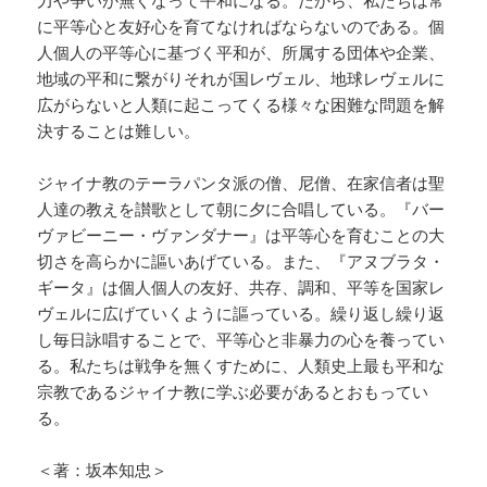
力や争いが無くなって平和になる。だから、私たちは常
に平等心と友好心を育てなければならないのである。個
人個人の平等心に基づく平和が、所属する団体や企業、
地域の平和に繋がりそれが国レヴェル、地球レヴェルに
広がらないと人類に起こってくる様々な困難な問題を解
決することは難しい。
ジャイナ教のテーラパンタ派の僧、尼僧、在家信者は聖
人達の教えを讃歌として朝に夕に合唱している。『バー
ヴァビーニー・ヴァンダナー』は平等心を育むことの大
切さを高らかに謳いあげている。また、『アヌブラタ・
ギータ』は個人個人の友好、共存、調和、平等を国家レ
ヴェルに広げていくように謳っている。繰り返し繰り返
し毎日詠唱することで、平等心と非暴力の心を養ってい
る。私たちは戦争を無くすために、人類史上最も平和な
宗教であるジャイナ教に学ぶ必要があるとおもってい
る。
＜著：坂本知忠＞