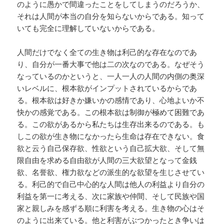
のように愚かで間違ったことをしてしまうのだろうか、
それは人間が本当の自分を知らないからである。知って
いても完全に理解していないからである。
人間だけでなく全ての生き物は利己的な存在なのであ
り、自分が一番大事で他は二の次なのである。なぜそう
なっているのかというと、一人一人の人間の内側の奥深
いレベルに、根本欲がインプットされているからであ
る。根本欲は好きか嫌いかの感情であり、心地よいか不
快かの感覚である。この根本欲は制御が極めて困難であ
る。この欲があるから私たちは生存出来るのである。も
しこの欲が生き物になかったら生命は存在できない。食
欲と云う自己保存欲、性欲という自己拡大欲、そして無
限自由を求める自由欲が人間の三大欲望となって金銭
欲、名誉欲、権力欲などの派生的な欲望を生じさせてい
る。利己的で自己中心的な人間は他人の利益より自分の
利益を第一に考える、次に家族や仲間、そして民族や国
家と親しみを感ずる順に利害を考える。生き物の心はそ
のように出来ている。他と利害がぶつかったとき争いは