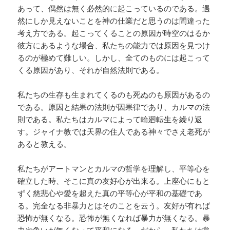
あって、偶然は無く必然的に起こっているのである。遇
然にしか見えないことを神の仕業だと思うのは間違った
考え方である。起こってくることの原因が時空のはるか
彼方にあるような場合、私たちの能力では原因を見つけ
るのが極めて難しい。しかし、全てのものには起こって
くる原因があり、それが自然法則である。
私たちの生存も生まれてくるのも死ぬのも原因があるの
である。原因と結果の法則が因果律であり、カルマの法
則である。私たちはカルマによって輪廻転生を繰り返
す。ジャイナ教では天界の住人である神々でさえ老死が
あると教える。
私たちがアートマンとカルマの哲学を理解し、平等心を
確立した時、そこに真の友好心が出来る。上座心にもと
ずく慈悲心や愛を超えた真の平等心が平和の基礎であ
る。完全なる非暴力とはそのことを云う。友好が有れば
恐怖が無くなる。恐怖が無くなれば暴力が無くなる。暴