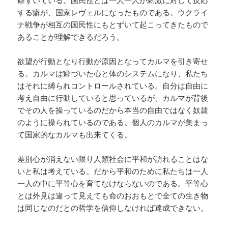
癖ずいている。国民性とは一人一人が刺激に対して反応
する癖が、国家レヴェルになったものである。ウクライ
ナ戦争が相互の国民性にもとずいて起こってきたもので
あることが理解できるだろう。
欲望が行動となり行動が原因となってカルマを引き寄せ
る。カルマは癖づいた心と体のシステムになり、私たち
はそれに縛られコントロールされている。自分は自由に
考え自由に行動していると思っているが、カルマが背後
でその人を操っているのだから本当の自由ではなく奴隷
のように操られているのである。個人のカルマが集まっ
て国家的なカルマも出来てくる。
差別心が消えない限り人類社会に平和が訪れることはな
いと私は考えている。だから平和のために私たちは一人
一人の中に平等心を育てなけならないのである。平等心
とは外見は違って見えても命のおおもとで全ての生き物
は同じなのだとの哲学を信仰しなければ達成できない。