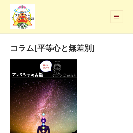
メニュ
ーとウ
日本プレクシャ・ディヤーナ協会
ィジェ
ット
コラム[平等心と無差別]