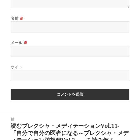
名前
※
メール
※
サイト
投
前
稿
読むプレクシャ・メディテーションVol.11-
前
ナ
「自分で自分の医者になる～プレクシャ・メデ
の
ビ