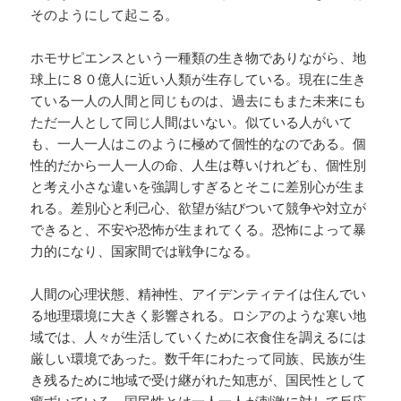
そのようにして起こる。
ホモサピエンスという一種類の生き物でありながら、地
球上に８０億人に近い人類が生存している。現在に生き
ている一人の人間と同じものは、過去にもまた未来にも
ただ一人として同じ人間はいない。似ている人がいて
も、一人一人はこのように極めて個性的なのである。個
性的だから一人一人の命、人生は尊いけれども、個性別
と考え小さな違いを強調しすぎるとそこに差別心が生ま
れる。差別心と利己心、欲望が結びついて競争や対立が
できると、不安や恐怖が生まれてくる。恐怖によって暴
力的になり、国家間では戦争になる。
人間の心理状態、精神性、アイデンティテイは住んでい
る地理環境に大きく影響される。ロシアのような寒い地
域では、人々が生活していくために衣食住を調えるには
厳しい環境であった。数千年にわたって同族、民族が生
き残るために地域で受け継がれた知恵が、国民性として