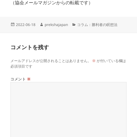
（協会メールマガジンからの転載です）
投
作
カ
2022-06-18
prekshajapan
コラム：勝利者の瞑想法
稿
成
テ
日:
者
ゴ
リ
コメントを残す
ー
メールアドレスが公開されることはありません。
※
が付いている欄は
必須項目です
コメント
※