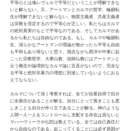
平等心とは魂レヴェルで平等だということが理解できな
いと解らない。又、アートマンとカルマの哲学、輪廻転
生が理解できないと解らない。物質主義者、共産主義者
は宗教を否定するので平等心が乏しい。私たちはカルマ
の絶対真実のもとで平等なのである。そしてカルマがあ
るから私たちは自由なのである。もし、カルマや輪廻転
生、清らかなアートマンの理論が無かったら平等も自由
も平和もあり得ないと思う。残念ながら西洋や中東に起
こった宗教哲学、大乗仏教、祖師仏教にはアートマンと
云う概念や論理的なカルマ論に言及がないので、完全な
る平等と絶対非暴力の理想に到達していないようにおも
えてならない。
カルマについて深く考察すれば、全てが自業自得で自分
に全責任があることが解る。自分にとって善きことも悪
しきことも自分が作り主であることが解る。神のような
人間一人一人をコントロールし支配する存在は居ないと
マハーヴィーラや仏陀は教えている。全ては自己責任だ
から自由なのである。起こってくることには必ず原因が