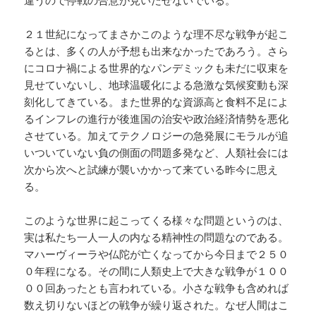
違うので停戦の合意が見いだせないでいる。
２１世紀になってまさかこのような理不尽な戦争が起こ
るとは、多くの人が予想も出来なかったであろう。さら
にコロナ禍による世界的なパンデミックも未だに収束を
見せていないし、地球温暖化による急激な気候変動も深
刻化してきている。また世界的な資源高と食料不足によ
るインフレの進行が後進国の治安や政治経済情勢を悪化
させている。加えてテクノロジーの急発展にモラルが追
いついていない負の側面の問題多発など、人類社会には
次から次へと試練が襲いかかって来ている昨今に思え
る。
このような世界に起こってくる様々な問題というのは、
実は私たち一人一人の内なる精神性の問題なのである。
マハーヴィーラや仏陀が亡くなってから今日まで２５０
０年程になる。その間に人類史上で大きな戦争が１００
００回あったとも言われている。小さな戦争も含めれば
数え切りないほどの戦争が繰り返された。なぜ人間はこ