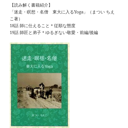
【読み解く書籍紹介】
「迷走・瞑想・名僧 東大に入るYoga」（まつい ちえ
こ著）
18話 師に仕えること＊従順な態度
19話 師匠と弟子＊ゆるぎない敬愛・前編/後編