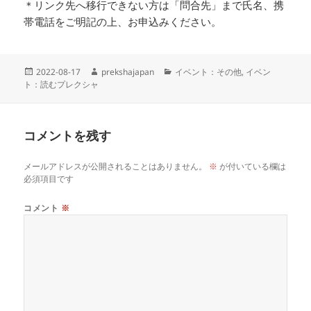
＊リンク先へ移行できない方は「問合先」まで氏名、携
帯電話をご明記の上、お申込みください。
投
作
カ
2022-08-17
prekshajapan
イベント：その他
,
イベン
稿
成
テ
ト：読むプレクシャ
日:
者
ゴ
リ
ー
コメントを残す
メールアドレスが公開されることはありません。
※
が付いている欄は
必須項目です
コメント
※