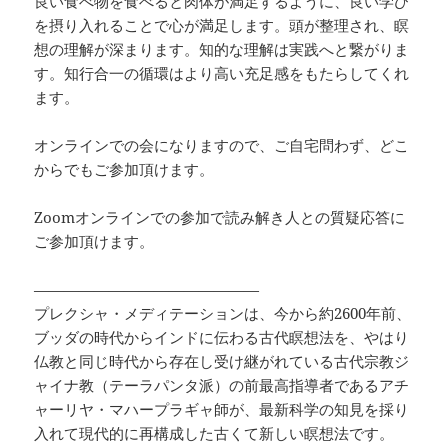
良い食べ物を食べると肉体が満足するように、良い学び
を摂り入れることで心が満足します。頭が整理され、瞑
想の理解が深まります。知的な理解は実践へと繋がりま
す。知行合一の循環はより高い充足感をもたらしてくれ
ます。
オンラインでの会になりますので、ご自宅問わず、どこ
からでもご参加頂けます。
Zoomオンラインでの参加で読み解き人との質疑応答に
ご参加頂けます。
———————————————
プレクシャ・メディテーションは、今から約2600年前、
ブッダの時代からインドに伝わる古代瞑想法を、やはり
仏教と同じ時代から存在し受け継がれている古代宗教ジ
ャイナ教（テーラパンタ派）の前最高指導者であるアチ
ャーリヤ・マハープラギャ師が、最新科学の知見を採り
入れて現代的に再構成した古くて新しい瞑想法です。