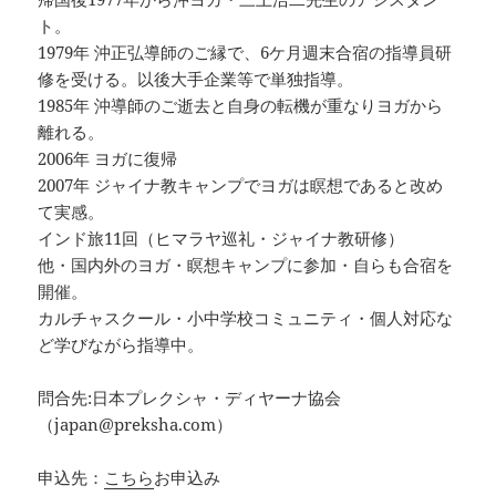
ト。
1979年 沖正弘導師のご縁で、6ケ月週末合宿の指導員研
修を受ける。以後大手企業等で単独指導。
1985年 沖導師のご逝去と自身の転機が重なりヨガから
離れる。
2006年 ヨガに復帰
2007年 ジャイナ教キャンプでヨガは瞑想であると改め
て実感。
インド旅11回（ヒマラヤ巡礼・ジャイナ教研修）
他・国内外のヨガ・瞑想キャンプに参加・自らも合宿を
開催。
カルチャスクール・小中学校コミュニティ・個人対応な
ど学びながら指導中。
問合先:日本プレクシャ・ディヤーナ協会
（japan@preksha.com）
申込先：
こちら
お申込み