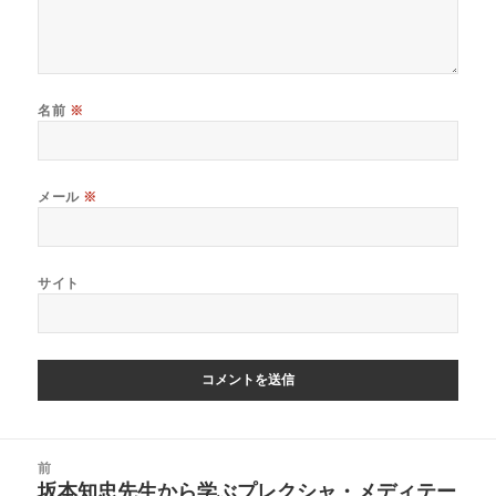
名前
※
メール
※
サイト
投
前
稿
坂本知忠先生から学ぶプレクシャ・メディテー
前