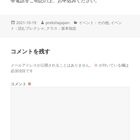
帯電話をご明記の上、お申込みください。
投
作
カ
2021-10-19
prekshajapan
イベント：その他
,
イベン
稿
成
テ
ト：読むプレクシャ
,
クラス：坂本知忠
日:
者
ゴ
リ
ー
コメントを残す
メールアドレスが公開されることはありません。
※
が付いている欄は
必須項目です
コメント
※