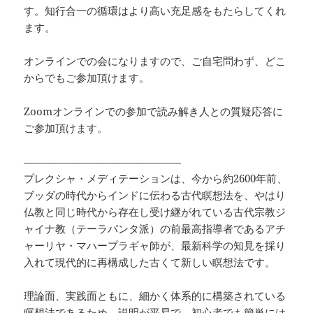
す。知行合一の循環はより高い充足感をもたらしてくれ
ます。
オンラインでの会になりますので、ご自宅問わず、どこ
からでもご参加頂けます。
Zoomオンラインでの参加で読み解き人との質疑応答に
ご参加頂けます。
———————————————
プレクシャ・メディテーションは、今から約2600年前、
ブッダの時代からインドに伝わる古代瞑想法を、やはり
仏教と同じ時代から存在し受け継がれている古代宗教ジ
ャイナ教（テーラパンタ派）の前最高指導者であるアチ
ャーリヤ・マハープラギャ師が、最新科学の知見を採り
入れて現代的に再構成した古くて新しい瞑想法です。
理論面、実践面ともに、細かく体系的に構築されている
瞑想法であるため、説明が平易で、初心者でも簡単には