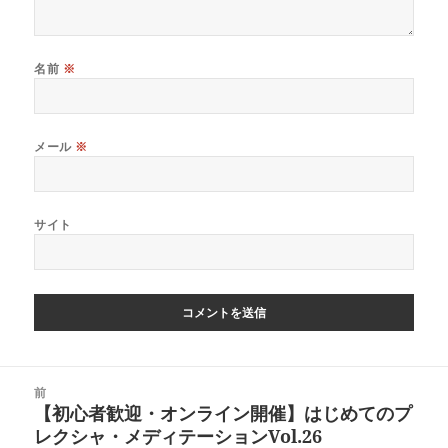
名前
※
メール
※
サイト
投
前
稿
【初心者歓迎・オンライン開催】はじめてのプ
前
ナ
レクシャ・メディテーションVol.26
の