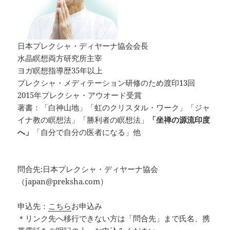
日本プレクシャ・ディヤーナ協会会長
水晶瞑想両方研究所主宰
ヨガ瞑想指導歴35年以上
プレクシャ・メディテーション研修のため渡印13回
2015年プレクシャ・アウオード受賞
著書：「白神山地」「虹のクリスタル・ワーク」「ジャ
イナ教の瞑想法」「勝利者の瞑想法」
「坐禅の源流印度
へ」
「自分で自分の医者になる」他
問合先:日本プレクシャ・ディヤーナ協会
（japan@preksha.com）
申込先：
こちら
お申込み
＊リンク先へ移行できない方は「問合先」まで氏名、携