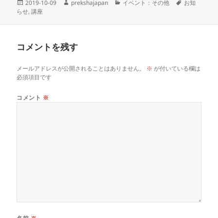
投
作
カ
タ
2019-10-09
prekshajapan
イベント：その他
お知
稿
成
テ
グ
らせ
,
講座
日:
者
ゴ
リ
ー
コメントを残す
メールアドレスが公開されることはありません。
※
が付いている欄は
必須項目です
コメント
※