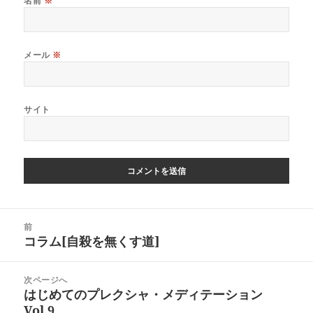
名前
※
メール
※
サイト
投
前
稿
コラム[自殺を無くす道]
前
ナ
の
ビ
投
次ページへ
ゲ
稿:
はじめてのプレクシャ・メディテーション
次
ー
Vol.9
の