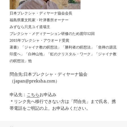
日本プレクシャ・ディヤーナ協会会長
福島県重文民家・叶津番所オーナー
みずなら只見ユイ道場主
プレクシャ・メディテーション研修のため渡印12回
2015年プレクシャ・アウオード受賞
著書）「ジャイナ教の瞑想法」「勝利者の瞑想法」「坐禅の源流
印度へ」「白神山地」「虹のクリスタル・ワーク」「ジャイナ教
の瞑想法」他
問合先:日本プレクシャ・ディヤーナ協会
（japan@preksha.com）
申込先：
こちら
お申込み
＊リンク先へ移行できない方は「問合先」まで氏名、携
帯電話をご明記の上、お申込みください。