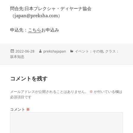
問合先:日本プレクシャ・ディヤーナ協会
（japan@preksha.com）
申込先：
こちら
お申込み
投
作
カ
2022-06-28
prekshajapan
イベント：その他
,
クラス：
稿
成
テ
坂本知忠
日:
者
ゴ
リ
ー
コメントを残す
メールアドレスが公開されることはありません。
※
が付いている欄は
必須項目です
コメント
※